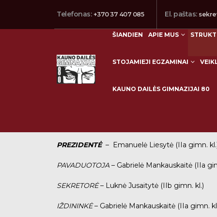
Telefonas:
El. paštas:
+370 37 407 085
sekre
ŠIANDIEN
APIE MUS
STRUKT
STOJAMIEJI EGZAMINAI
VEIK
KAUNO DAILĖS GIMNAZIJAI 80
Mokinių taryba
PREZIDENTĖ
– Emanuelė Liesytė (IIa gimn. kl.
PAVADUOTOJA
– Gabrielė Mankauskaitė (IIa gim
SEKRETORĖ
– Luknė Jusaitytė (IIb gimn. kl.)
IŽDININKĖ
– Gabrielė Mankauskaitė (IIa gimn. kl