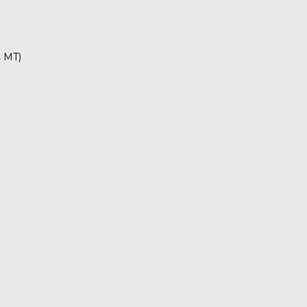
š MT)