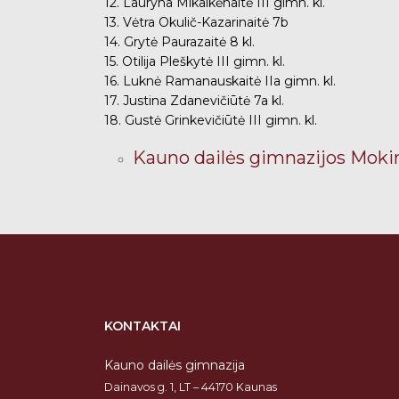
12. Lauryna Mikalkėnaitė III gimn. kl.
13. Vėtra Okulič-Kazarinaitė 7b
14. Grytė Paurazaitė 8 kl.
15. Otilija Pleškytė III gimn. kl.
16. Luknė Ramanauskaitė IIa gimn. kl.
17. Justina Zdanevičiūtė 7a kl.
18. Gustė Grinkevičiūtė III gimn. kl.
Kauno dailės gimnazijos Mokin
KONTAKTAI
Kauno dailės gimnazija
Dainavos g. 1, LT – 44170 Kaunas