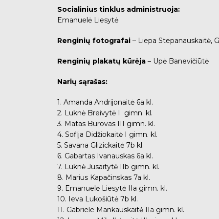
Socialinius tinklus administruoja:
Emanuelė Liesytė
Renginių fotografai
– Liepa Stepanauskaitė, Ga
Renginių plakatų kūrėja
– Upė Banevičiūtė
Narių sąrašas:
1. Amanda Andrijonaitė 6a kl.
2. Luknė Breivytė I gimn. kl.
3. Matas Burovas III gimn. kl.
4. Sofija Didžiokaitė I gimn. kl.
5. Savana Glizickaitė 7b kl.
6. Gabartas Ivanauskas 6a kl.
7. Luknė Jusaitytė IIb gimn. kl.
8. Marius Kapačinskas 7a kl.
9. Emanuelė Liesytė IIa gimn. kl.
10. Ieva Lukošiūtė 7b kl.
11. Gabriele Mankauskaitė IIa gimn. kl.