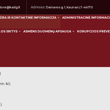
Adresas:
tore@kadg.lt
Dainavos g. 1, Kaunas LT-44170
ŪRA IR KONTAKTINĖ INFORMACIJA
ADMINISTRACINĖ INFORMACI
LOS SRITYS
ASMENS DUOMENŲ APSAUGA
KORUPCIJOS PREVE
)
n. kl.)
.)