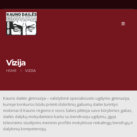
Vizija
HOME
VIZIJA
Kauno dailės gimnazija – valstybinė specializuoto ugdymo gimnazija,
kurioje konkurso būdu priimti išskirtinių gabumų dailei turintys
mokiniai iš Kauno regiono ir visos šalies plėtoja savo kūrybines galias,
dailės dalykų mokydamiesi kartu su bendruoju ugdymu, įgyja
tolesnėms studijoms meninio profilio mokyklose reikalingų bendrųjų ir
dalykinių kompetencijų.