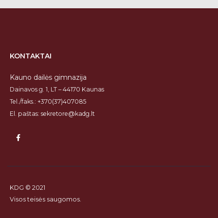
KONTAKTAI
Kauno dailės gimnazija
Dainavos g. 1, LT – 44170 Kaunas
Tel./faks.: +370(37)407085
El. paštas: sekretore@kadg.lt
KDG © 2021
Visos teisės saugomos.