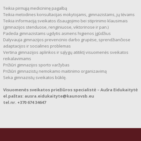
Teikia pirmąją medicininę pagalbą
Teikia metodines konsultacijas mokytojams, gimnazistams, jų tėvams
Teikia informaciją sveikatos išsaugojimo bei stiprinimo klausimais
(gimnazijos stenduose, renginiuose, viktorinose ir pan.)
Padeda gimnazistams ugdytis asmens higienos įgūdžius
Dalyvauja gimnazijos prevencinio darbo grupėse, sprendžiančiose
adaptacijos ir socialines problemas
Vertina gimnazijos aplinkos ir sąlygų atitiktį visuomenės sveikatos
reikalavimams
Prižiūri gimnazijos sporto varžybas
Prižiūri gimnazistų nemokamo maitinimo organizavimą
Seka gimnazistų sveikatos būklę.
Visuomenės sveikatos priežiūros specialistė – Aušra Eidukaitytė
el.paštas: ausra.eidukaityte@kaunovsb.eu
tel.nr. +370 674 34647