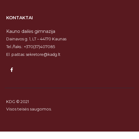
KONTAKTAI
Kauno dailės gimnazija
Dainavos g. 1, LT – 44170 Kaunas
Tel./faks.: +370(37)407085
El. paštas: sekretore@kadg.lt
KDG © 2021
Visos teisės saugomos.