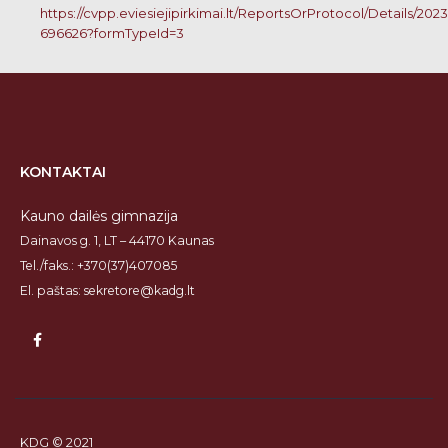
https://cvpp.eviesiejipirkimai.lt/ReportsOrProtocol/Details/2023
696626?formTypeId=3
KONTAKTAI
Kauno dailės gimnazija
Dainavos g. 1, LT – 44170 Kaunas
Tel./faks.: +370(37)407085
El. paštas: sekretore@kadg.lt
KDG © 2021