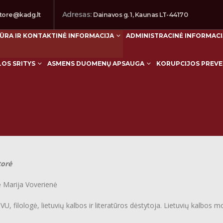
Adresas:
tore@kadg.lt
Dainavos g. 1, Kaunas LT-44170
ŪRA IR KONTAKTINĖ INFORMACIJA
ADMINISTRACINĖ INFORMACI
LOS SRITYS
ASMENS DUOMENŲ APSAUGA
KORUPCIJOS PREVE
orė
arija Voverienė
, filologė, lietuvių kalbos ir literatūros dėstytoja. Lietuvių kalbos 