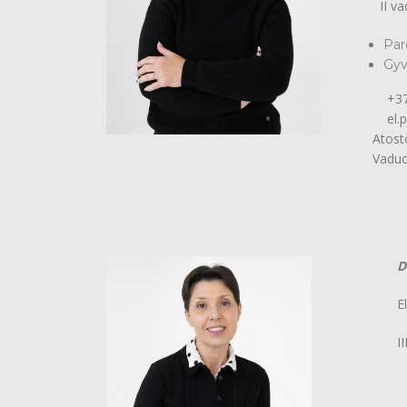
II vady
Par
Gyv
+370 
el.pašt
Atostoga
Vaduoja 
D
E
I