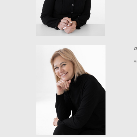
+
e
D
A
+
e