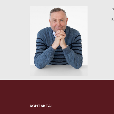
D
B
+
e
KONTAKTAI