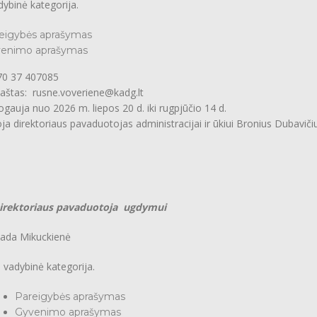
binė kategorija.
eigybės aprašymas
enimo aprašymas
37 407085
as: rusne.voveriene@kadg.lt
uja nuo 2026 m. liepos 20 d. iki rugpjūčio 14 d.
direktoriaus pavaduotojas administracijai ir ūkiui Bronius Dubaviči
irektoriaus pavaduotoja ugdymui
lada Mikuckienė
II vadybinė kategorija.
Pareigybės aprašymas
Gyvenimo aprašymas