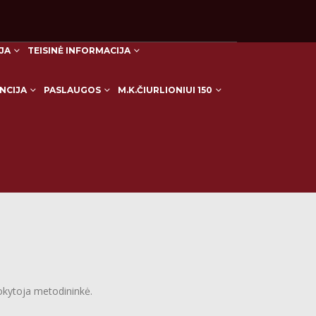
JA
TEISINĖ INFORMACIJA
NCIJA
PASLAUGOS
M.K.ČIURLIONIUI 150
HOME
ADMINISTRACIJA
mokytoja metodininkė.