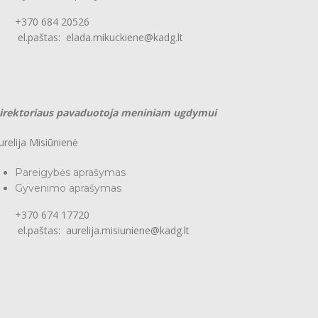
370 684 20526
l.paštas: elada.mikuckiene@kadg.lt
irektoriaus pavaduotoja meniniam ugdymui
urelija Misiūnienė
Pareigybės aprašymas
Gyvenimo aprašymas
370 674 17720
l.paštas: aurelija.misiuniene@kadg.lt