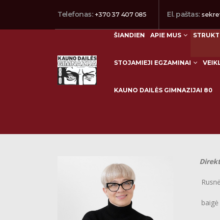
Telefonas:
El. paštas:
+370 37 407 085
sekre
ŠIANDIEN
APIE MUS
STRUKT
STOJAMIEJI EGZAMINAI
VEIK
KAUNO DAILĖS GIMNAZIJAI 80
Administracija
Direkt
Rusnė M
baigė VU