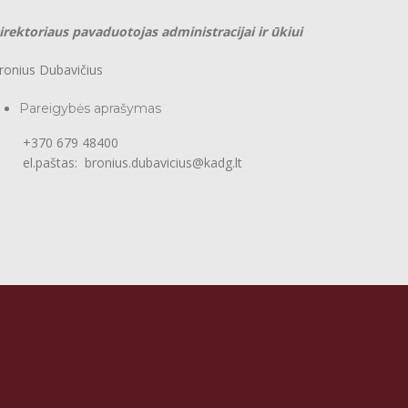
irektoriaus pavaduotojas administracijai ir ūkiui
ronius Dubavičius
Pareigybės aprašymas
370 679 48400
l.paštas: bronius.dubavicius@kadg.lt