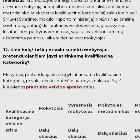
mėnesius
iki atestacijos komisijos posėdžio, kuriame numatyta
atestuoti mokytoją ar pagalbos mokiniui specialistą atitinkamai
metodininko ar eksperto kvalifikacinei kategorijai), raštu kreipiasi į
ŠMSM (
Švietimo, mokslo ir sporto ministeriją) ir NŠA ( Nacionalinę
švietimo agentūrą) dėl praktinės veiklos vertintojų paskyrimo.
Institucijoms paskyrus vertintojus, su jais susisiekia ir stebimų
užsiėmimų/ pamokų laiką suderina pats
mokytojas.
12. Kiek balų/ taškų privalu surinkti mokytojui,
pretenduojančiam įgyti atitinkamą kvalifikacinę
kategoriją?
Mokytojui, pretenduojančiam įgyti atitinkamą kvalifikacinę
kategoriją, privalu surinkti lentelėje nurodytą balų skaičių iš
kiekvienos
praktinės veiklos aprašo
s
rities:
Vyresnysis
Mokytojas
M
Mokytojas
Kvalifikacinė
mokytojas
metodininkas
ek
kategorija
Veiklos
sritis
Balų
Balų
Ba
Balų skaičius
skaičius
skaičius
sk