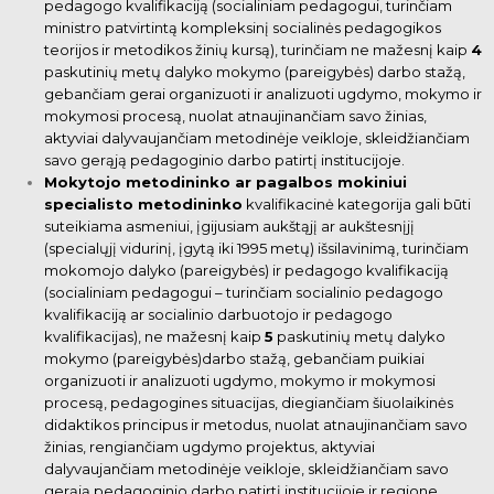
pedagogo kvalifikaciją (socialiniam pedagogui, turinčiam
ministro patvirtintą kompleksinį socialinės pedagogikos
teorijos ir metodikos žinių kursą), turinčiam ne mažesnį kaip
4
paskutinių metų dalyko mokymo (pareigybės) darbo
stažą,
gebančiam gerai organizuoti ir analizuoti ugdymo, mokymo ir
mokymosi procesą, nuolat atnaujinančiam savo žinias,
aktyviai dalyvaujančiam metodinėje veikloje,
skleidžiančiam
savo gerąją pedagoginio darbo patirtį institucijoje.
Mokytojo metodininko ar pagalbos mokiniui
specialisto metodininko
kvalifikacinė kategorija gali būti
suteikiama asmeniui, įgijusiam aukštąjį ar aukštesnįjį
(specialųjį vidurinį, įgytą iki 1995 metų) išsilavinimą, turinčiam
mokomojo dalyko (pareigybės) ir pedagogo kvalifikaciją
(socialiniam pedagogui – turinčiam socialinio
pedagogo
kvalifikaciją ar socialinio darbuotojo ir pedagogo
kvalifikacijas), ne mažesnį kaip
5
paskutinių metų dalyko
mokymo (pareigybės)darbo stažą, gebančiam
puikiai
organizuoti ir analizuoti ugdymo, mokymo ir mokymosi
procesą, pedagogines situacijas, diegiančiam šiuolaikinės
didaktikos principus ir metodus, nuolat atnaujinančiam
savo
žinias, rengiančiam ugdymo projektus, aktyviai
dalyvaujančiam metodinėje veikloje, skleidžiančiam savo
gerąją pedagoginio darbo patirtį institucijoje ir regione.