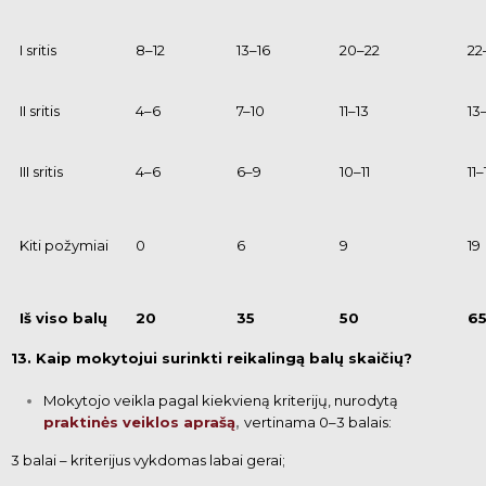
I sritis
8–12
13–16
20–22
22
II sritis
4–6
7–10
11–13
13
III sritis
4–6
6–9
10–11
11–
Kiti požymiai
0
6
9
19
Iš viso balų
20
35
50
6
13. Kaip mokytojui surinkti reikalingą balų skaičių?
Mokytojo veikla pagal kiekvieną kriterijų, nurodytą
praktinės veiklos aprašą
,
vertinama 0–3 balais:
3 balai – kriterijus vykdomas labai gerai;