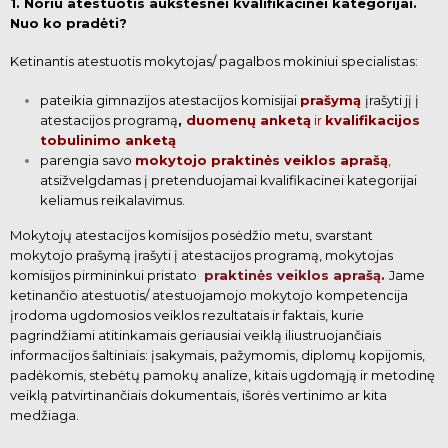
1. Noriu atestuotis aukštesnei kvalifikacinei kategorijai.
Nuo ko pradėti?
Ketinantis atestuotis mokytojas/ pagalbos mokiniui specialistas:
pateikia gimnazijos atestacijos komisijai
prašymą
įrašyti jį į
atestacijos programą
,
duomenų anketą
ir
kvalifikacijos
tobulinimo anketą
parengia savo
mokytojo praktinės veiklos aprašą
,
atsižvelgdamas į pretenduojamai kvalifikacinei kategorijai
keliamus reikalavimus.
Mokytojų atestacijos komisijos posėdžio metu, svarstant
mokytojo prašymą įrašyti į atestacijos programą, mokytojas
komisijos pirmininkui
pristato
praktinės veiklos aprašą
.
Jame
ketinančio atestuotis/ atestuojamojo mokytojo kompetencija
įrodoma ugdomosios veiklos rezultatais ir faktais, kurie
pagrindžiami atitinkamais geriausiai veiklą iliustruojančiais
informacijos šaltiniais: įsakymais, pažymomis, diplomų
kopijomis,
padėkomis, stebėtų pamokų analize, kitais ugdomąją ir metodinę
veiklą patvirtinančiais dokumentais, išorės vertinimo ar kita
medžiaga.