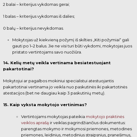
2 balai – kriterijus vykdomas gerai;
1 balas – kriterijus vykdomas iš dalies;
0 balų – kriterijus nevykdomas.
Mokytojas už kiekvieną požymį iš skilties „Kiti požymiai“ gali
gauti po 1–2 balus. Jie ne visi turi būti vykdomi, mokytojas juos
pristato vertintojams savo nuožiūra.
14. Kelių metų veikla vertinama besiatestuojant
pakartotinai?
Mokytojui ar pagalbos mokiniui specialistui atestuojantis
pakartotinai vertinama jo veikla nuo paskutinės iki pakartotinės
atestacijos (bet ne daugiau kaip 3 paskutinių metų).
15. Kaip vyksta mokytojo vertinimas?
Vertintojams mokytojas pateikia
mokytojo praktinės
veiklos aprašą
ir veiklas pagrindžiančius dokumentus:
parengtas mokymo ir mokymosi priemones, metodines
priemones,
leidinius, metodinius straipsnius, pranešimus,