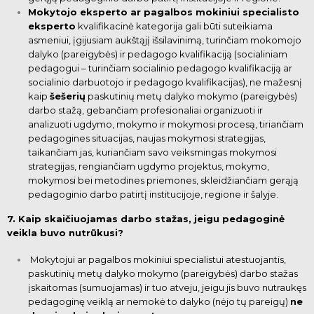
Mokytojo eksperto ar pagalbos mokiniui specialisto
eksperto
kvalifikacinė kategorija gali būti suteikiama
asmeniui, įgijusiam aukštąjį išsilavinimą, turinčiam
mokomojo
dalyko (pareigybės) ir pedagogo kvalifikaciją (socialiniam
pedagogui – turinčiam socialinio pedagogo kvalifikaciją ar
socialinio darbuotojo ir pedagogo kvalifikacijas), ne mažesnį
kaip
šešerių
paskutinių metų dalyko
mokymo (pareigybės)
darbo stažą, gebančiam profesionaliai organizuoti ir
analizuoti ugdymo, mokymo ir mokymosi procesą, tiriančiam
pedagogines situacijas, naujas mokymosi
strategijas,
taikančiam jas, kuriančiam savo veiksmingas mokymosi
strategijas, rengiančiam ugdymo projektus, mokymo,
mokymosi bei metodines priemones,
skleidžiančiam gerąją
pedagoginio darbo patirtį institucijoje, regione ir šalyje.
7. Kaip skaičiuojamas darbo stažas, jeigu pedagoginė
veikla buvo nutrūkusi?
Mokytojui ar pagalbos mokiniui specialistui atestuojantis,
paskutinių metų dalyko mokymo (pareigybės)
darbo stažas
įskaitomas (sumuojamas) ir tuo atveju, jeigu jis buvo nutraukęs
pedagoginę veiklą ar nemokė to dalyko (nėjo tų pareigų)
ne