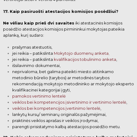
17. Kaip pasiruošti atestacijos komisijos posėdžiui?
Ne vėliau kaip prieš dvi savaites
iki atestacinės komisijos
posėdžio atestacijos komisijos pirmininkui mokytojas pateikia
aplanką, kurį sudaro:
prašymas atestuotis,
jei reikia – patikslinta
Mokytojo duomenų anketa
,
jei reikia – patikslinta
kvalifikacijos tobulinimo anketa
,
išsilavinimo dokumentai,
neprivaloma, bet galima pateikti miesto atitinkamo
metodinio būrelio (tarybos) ar metodinės tarybos
rekomendaciją mokytojo metodininko
ar mokytojo eksperto
kvalifikacinei kategorijai įgyti,
pamokos vertinimo lentelė
veiklos bei kompetencijos įsivertinimo ir vertinimo lentelė
,
veiklos bei kompetencijos įvertinimo lentelė
,
lankytų kursų/ seminarų originalūs pažymėjimai,
praktinės veiklos aprašas ir veiklos įrodymai,
parengti prisistatymo kalbą atestacijos posėdžio metu.