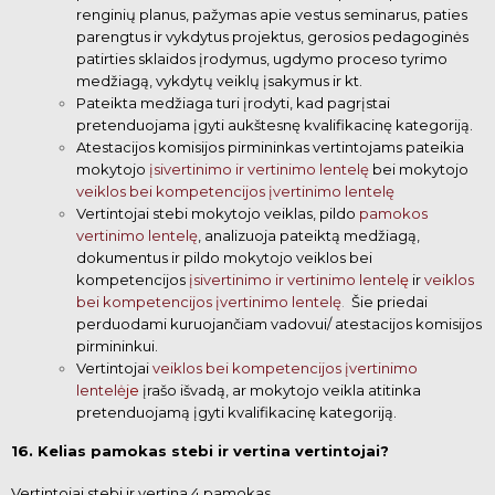
renginių planus, pažymas apie vestus seminarus, paties
parengtus ir vykdytus
projektus, gerosios pedagoginės
patirties sklaidos įrodymus, ugdymo proceso tyrimo
medžiagą, vykdytų veiklų
įsakymus ir kt.
Pateikta medžiaga turi įrodyti, kad pagrįstai
pretenduojama įgyti aukštesnę kvalifikacinę
kategoriją.
Atestacijos komisijos pirmininkas vertintojams pateikia
mokytojo
įsivertinimo ir vertinimo lentelę
bei mokytojo
veiklos bei kompetencijos įvertinimo lentelę
Vertintojai stebi mokytojo veiklas, pildo
pamokos
vertinimo lentelę
,
analizuoja pateiktą medžiagą,
dokumentus ir pildo mokytojo veiklos bei
kompetencijos
įsivertinimo ir vertinimo lentel
ę
ir
veiklos
bei kompetencijos įvertinimo lentelę
.
Šie priedai
perduodami kuruojančiam vadovui/ atestacijos
komisijos
pirmininkui.
Vertintojai
veiklos bei kompetencijos įvertinimo
lentelė
je
įrašo išvadą, ar mokytojo veikla atitinka
pretenduojamą įgyti kvalifikacinę
kategoriją.
16. Kelias pamokas stebi ir vertina vertintojai?
Vertintojai stebi ir vertina 4 pamokas.