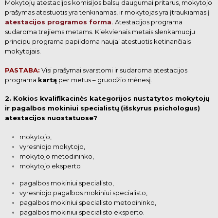
Mokytojų atestacijos komisijos balsų daugumai pritarus, mokytojo
prašymas atestuotis yra tenkinamas, ir mokytojas yra įtraukiamas į
.
atestacijos programos forma
Atestacijos programa
sudaroma trejiems metams. Kiekvienais metais slenkamuoju
principu programa papildoma naujai atestuotis ketinančiais
mokytojais.
PASTABA:
Visi prašymai svarstomi ir sudaroma atestacijos
programa
kartą
per metus – gruodžio mėnesį.
2. Kokios kvalifikacinės kategorijos nustatytos mokytojų
ir pagalbos mokiniui specialistų
(išskyrus psichologus)
atestacijos nuostatuose?
mokytojo,
vyresniojo mokytojo,
mokytojo metodininko,
mokytojo eksperto
pagalbos mokiniui specialisto,
vyresniojo pagalbos mokiniui specialisto,
pagalbos mokiniui specialisto metodininko,
pagalbos mokiniui specialisto eksperto.