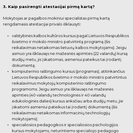
3. Kaip pasirengti atestacijai pirmą kartą?
Mokytojas ar pagalbos mokiniui specialistas pirmą kartą
rengdamasis atestacijai privalo išklausyti:
valstybinės kalbos kultūros kursus pagal Lietuvos Respublikos
švietimo ir mokslo
ministro patvirtintą programą (šis
reikalavimas netaikomas lietuvių kalbos mokytojams). Jeigu
asmuo yra išklausęs ne mažesnės apimties (22 valandų) kursą
studijų metu, jis
įskaitomas, asmeniui pateikus tai įrodantį
dokumentą;
kompiuterinio raštingumo kursus (programas), atitinkančius
Lietuvos Respublikos švietimo ir mokslo ministro patvirtintus
reikalavimus mokytojų kompiuterinio raštingumo
programoms. Jeigu asmuo yra išklausęs ne mažesnės
apimties (40 valandų technologinės ir 40 valandų
edukologinės dalies) kursus anksčiau arba studijų metu, jie
įskaitomi asmeniui pateikus tai įrodantį dokumentą (šis
reikalavimas netaikomas informacinių
technologijų
mokytojams);
specialiosios pedagogikos ir specialiosios psichologijos
kursus
mokytojams, neturintiems specialiojo pedagogo