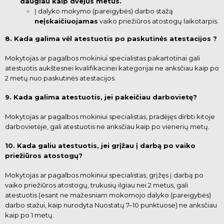
daugiau kaip dvejus metus.
Į dalyko mokymo (pareigybės) darbo stažą
neįskaičiuojamas
vaiko priežiūros atostogų laikotarpis.
8. Kada galima vėl atestuotis po paskutinės atestacijos ?
Mokytojas ar pagalbos mokiniui specialistas pakartotinai gali
atestuotis aukštesnei kvalifikacinei kategorijai ne anksčiau kaip po
2 metų nuo paskutinės atestacijos.
9. Kada galima atestuotis, jei pakeičiau darbovietę?
Mokytojas ar pagalbos mokiniui specialistas, pradėjęs dirbti kitoje
darbovietėje, gali atestuotis ne anksčiau kaip po vienerių metų.
10. Kada galiu atestuotis, jei grįžau į darbą po vaiko
priežiūros atostogų?
Mokytojas ar pagalbos mokiniui specialistas, grįžęs į darbą po
vaiko priežiūros atostogų, trukusių ilgiau nei 2 metus, gali
atestuotis (esant ne mažesniam mokomojo dalyko (pareigybės)
darbo stažui,
kaip nurodyta Nuostatų 7–10 punktuose) ne anksčiau
kaip po 1 metų.