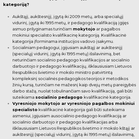
kategoriją?
Aukštąjį, aukštesnįjį, įgytą iki 2009 metų, arba specialųjį
vidurinį, įgytą iki 1995 metų, ir pedagogo kvalifikaciją įgijęs
asmuo prilyginamas turinčiam
mokytojo
ar pagalbos
mokiniui specialisto kvalifikacinę kategoriją. Kvalifikacinė
kategorija įforminama institucijos vadovo įsakymu.
Socialiniam pedagogui,
įgijusiam aukštąjį ar aukštesnįjį
(specialųjį vidurinį, įgytą iki 1995 metų) išsilavinimą, bet
neturinčiam socialinio pedagogo kvalifikacijos ar socialinio
darbuotojo ir pedagogo kvalifikacijų,
išklausiusiam Lietuvos
Respublikos švietimo ir mokslo ministro patvirtintą
kompleksinį socialinės pedagogikos teorijos ir metodikos
žinių kursą, turinčiam ne mažesnį kaip dvejų
metų pareigybės
darbo stažą, nuolat tobulinančiam savo kvalifikaciją, gali būti
suteikiama
socialinio
pedagogo
kvalifikacinė kategorija.
Vyresniojo mokytojo ar vyresniojo pagalbos mokiniui
specialisto
kvalifikacinė kategorija
gali būti suteikiama
asmeniui, įgijusiam au
socialinio pedagogo kvalifikaciją ar
socialinio darbuotojo ir pedagogo kvalifikacijas arba
išklausiusiam Lietuvos Respublikos švietimo ir mokslo
kštąjį ar
aukštesnįjį (specialųjį vidurinį, įgytą iki 1995 metų) išsilavinimą,