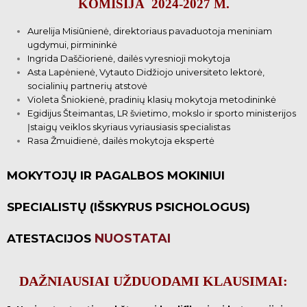
KOMISIJA 2024-2027 M.
Aurelija Misiūnienė, direktoriaus pavaduotoja meniniam
ugdymui, pirmininkė
Ingrida Daščiorienė, dailės vyresnioji mokytoja
Asta Lapėnienė, Vytauto Didžiojo universiteto lektorė,
socialinių partnerių atstovė
Violeta Šniokienė, pradinių klasių mokytoja metodininkė
Egidijus Šteimantas, LR švietimo, mokslo ir sporto ministerijos
Įstaigų veiklos skyriaus vyriausiasis specialistas
Rasa Žmuidienė, dailės mokytoja ekspertė
MOKYTOJŲ IR PAGALBOS MOKINIUI
SPECIALISTŲ (IŠSKYRUS PSICHOLOGUS)
NUOSTATAI
ATESTACIJOS
DAŽNIAUSIAI UŽDUODAMI KLAUSIMAI: