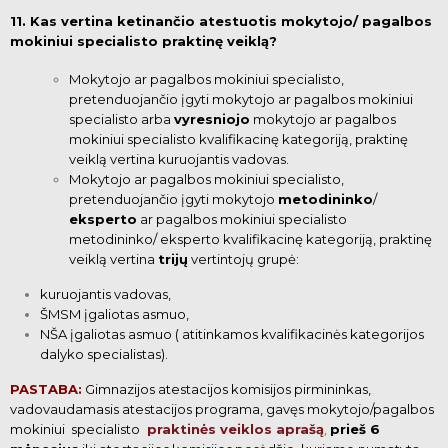
11. Kas vertina ketinančio atestuotis mokytojo/ pagalbos
mokiniui specialisto praktinę veiklą?
Mokytojo ar pagalbos mokiniui specialisto,
pretenduojančio įgyti mokytojo ar pagalbos
mokiniui
specialisto arba
vyresniojo
mokytojo ar pagalbos
mokiniui specialisto kvalifikacinę kategoriją,
praktinę
veiklą vertina kuruojantis vadovas.
Mokytojo ar pagalbos mokiniui specialisto,
pretenduojančio
įgyti mokytojo
metodininko
/
eksperto
ar pagalbos mokiniui specialisto
metodininko/ eksperto
kvalifikacinę kategoriją, praktinę
veiklą vertina
trijų
vertintojų grupė:
kuruojantis vadovas,
ŠMSM įgaliotas asmuo,
NŠA įgaliotas asmuo ( atitinkamos kvalifikacinės kategorijos
dalyko specialistas).
PASTABA:
Gimnazijos atestacijos komisijos pirmininkas,
vadovaudamasis atestacijos programa, gavęs mokytojo/pagalbos
,
mokiniui specialisto
praktinės veiklos aprašą
prieš 6