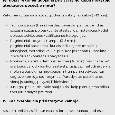
18. Kokia rekomenduojama prisistatymo kalba mokytojui
atestacijos posėdžio metu?
Rekomenduojama maždaug tokia prisistatymo kalba ( ~10 min):
Trumpa įžanga (1 min.): vardas, pavardė; patirtis, bendras
stažas ir stažas po paskutinės atestacijos; motyvacija,
kodėl
siekiate aukštesnės kvalifikacinės kategorijos.
Pagrindiniai įrodymai trumpai (3-5 min.):
pagrindiniai pasiekimai, kuriais
didžiuojatės (mokinių
laimėjimai, metodinė veikla, publikacijos ar pan.). Pateikite 2–
3 skaičius ar konkrečius pavyzdžius.
Konkrečių rodiklių demonstravimas (3-5 min): pasirinkite 3–4
svarbiausius rodiklius, kur esate stiprus (pvz., metodinė veikla,
mokinių pasiekimai, inovacijos) ir trumpai nurodykite, kur
segtuve komisija ras įrodymus. (Parodykite/ pateikite po
vieną įspūdingą
pavyzdį iš kiekvieno.)
Jūsų gali paklausti: kokie nauji tikslai, kaip planuojama toliau
tobulėti ir dalytis patirtimi.
19. Kas svarbiausia prisistatymo kalboje?
Atskleisti veiklas/ sritis, kur esate stiprus, pvz.: Manau, kad esu