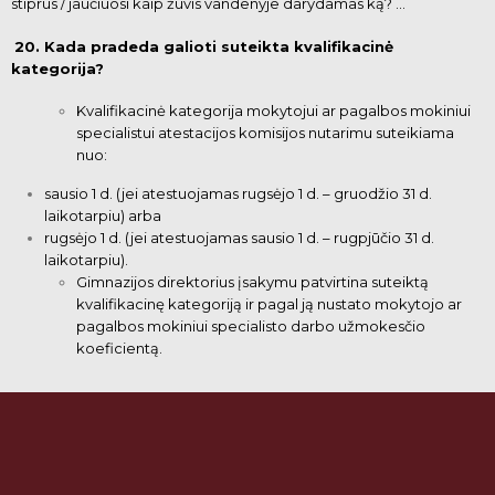
stiprus / jaučiuosi kaip žuvis vandenyje darydamas ką? …
20. Kada pradeda galioti suteikta kvalifikacinė
kategorija?
Kvalifikacinė kategorija mokytojui ar pagalbos mokiniui
specialistui atestacijos komisijos
nutarimu suteikiama
nuo:
sausio 1 d. (jei atestuojamas rugsėjo 1 d. – gruodžio 31 d.
laikotarpiu) arba
rugsėjo 1 d. (jei atestuojamas sausio 1
d. – rugpjūčio 31 d.
laikotarpiu).
Gimnazijos direktorius įsakymu patvirtina suteiktą
kvalifikacinę
kategoriją ir pagal ją nustato mokytojo ar
pagalbos mokiniui specialisto darbo užmokesčio
koeficientą.