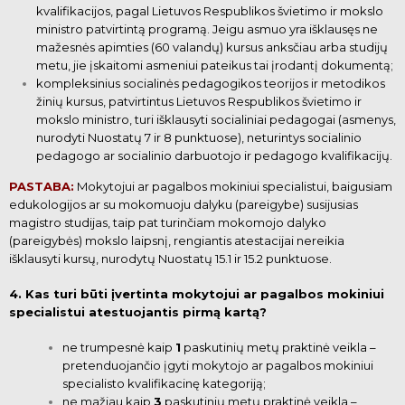
kvalifikacijos, pagal Lietuvos Respublikos švietimo ir mokslo
ministro patvirtintą programą. Jeigu asmuo yra išklausęs ne
mažesnės apimties (60 valandų) kursus anksčiau arba studijų
metu, jie įskaitomi asmeniui pateikus tai įrodantį dokumentą;
kompleksinius socialinės pedagogikos teorijos ir metodikos
žinių kursus, patvirtintus Lietuvos Respublikos švietimo ir
mokslo ministro, turi išklausyti socialiniai pedagogai (asmenys,
nurodyti Nuostatų 7 ir 8 punktuose), neturintys socialinio
pedagogo ar socialinio
darbuotojo ir pedagogo kvalifikacijų.
PASTABA:
Mokytojui ar pagalbos mokiniui specialistui, baigusiam
edukologijos ar su mokomuoju dalyku (pareigybe) susijusias
magistro studijas, taip pat turinčiam mokomojo dalyko
(pareigybės) mokslo laipsnį, rengiantis atestacijai
nereikia
išklausyti kursų, nurodytų Nuostatų 15.1 ir 15.2 punktuose.
4. Kas turi būti įvertinta mokytojui ar pagalbos mokiniui
specialistui atestuojantis pirmą kartą?
ne trumpesnė kaip
1
paskutinių metų praktinė veikla –
pretenduojančio įgyti mokytojo ar pagalbos mokiniui
specialisto kvalifikacinę kategoriją;
ne mažiau kaip
3
paskutinių metų praktinė veikla –