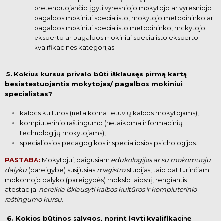
pretenduojančio įgyti vyresniojo mokytojo ar
vyresniojo
pagalbos mokiniui specialisto, mokytojo metodininko ar
pagalbos mokiniui specialisto
metodininko, mokytojo
eksperto ar pagalbos mokiniui specialisto eksperto
kvalifikacines
kategorijas.
5.
Kokius kursus privalo būti išklausęs pirmą kartą
besiatestuojantis mokytojas/ pagalbos mokiniui
specialistas?
kalbos kultūros (netaikoma lietuvių kalbos mokytojams),
kompiuterinio raštingumo (netaikoma informacinių
technologijų mokytojams),
specialiosios pedagogikos ir specialiosios psichologijos.
PASTABA:
Mokytojui, baigusiam
edukologijos ar su mokomuoju
dalyku
(pareigybe) susijusias
magistro
studijas, taip pat turinčiam
mokomojo dalyko (pareigybės) mokslo laipsnį, rengiantis
atestacijai
nereikia
išklausyti kalbos kultūros ir kompiuterinio
raštingumo kursų
.
6. Kokios būtinos sąlygos, norint įgyti kvalifikacinę