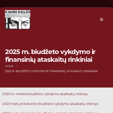
2025 m. biudžeto vykdymo ir
finansinių ataskaitų rinkiniai
HOME
2025 M. BIUDŽETO VYKDYMO IR FINANSINIŲ ATASKAITŲ RINKINIAI
2025 m. metinis biudžeto vykdymo ataskaitų rinkinys
2025 metų III ketvirčio biudžeto vykdymo ataskaitų rinkinys