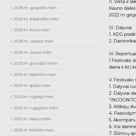
II. Vieta ir lai
2026 m. gegužės mėn.
Kauno dailės
2022 m gegu
2026 m. balandžio mėn.
III. Dalyviai.
2026 m. kovo mėn.
1. KDG pradin
2. Dainininka
2026 m. vasario mėn.
2026 m. sausio mėn.
IV. Repertuar
1.Festivalio 
2025 m. gruodžio mėn.
daina ir kt.) 
2025 m. lapkričio mėn.
V. Festivalio 
2025 m. spalio mėn.
1. Dalyviai r
2. Dalyviai d
2025 m. rugsėjo mėn.
“INCOGNITO
3. Atlikėjų 
2025 m. rugpjūčio mėn.
4. Pasirodym
2025 m. liepos mėn.
5. Akompanuo
6. Visi daini
2025 m. birželio mėn.
7. Žiūrovų ap