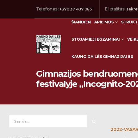
Telefonas:
El. paštas:
+370 37 407 085
sekre
ŠIANDIEN
APIE MUS
STRUKT
STOJAMIEJI EGZAMINAI
VEIK
KAUNO DAILĖS GIMNAZIJAI 80
Kviečiame dalyvauti visą
Gimnazijos bendruomenę
festivalyje „Incognito-20
2022-VASAR