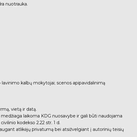
dra nuotrauka.
 lavinimo kalbų mokytojai; scenos apipavidalinimą
rmą, vietą ir datą.
uota medžiaga laikoma KDG nuosavybe ir gali būti naudojama
ivilinio kodekso 2.22 str. 1 d.
ugant atlikėjų privatumą bei atsižvelgiant į autorinių teisių