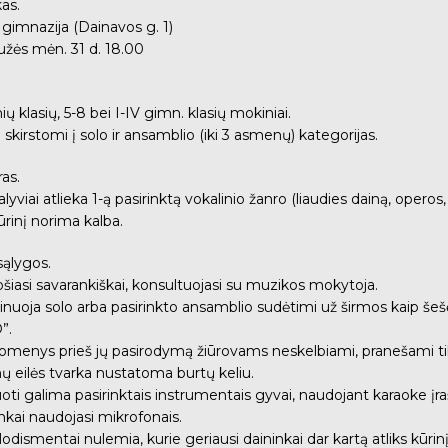
kas.
 gimnazija (Dainavos g. 1)
žės mėn. 31 d. 18.00
ių klasių, 5-8 bei I-IV gimn. klasių mokiniai.
i skirstomi į solo ir ansamblio (iki 3 asmenų) kategorijas.
as.
dalyviai atlieka 1-ą pasirinktą vokalinio žanro (liaudies dainą, oper
kūrinį norima kalba.
sąlygos.
uošiasi savarankiškai, konsultuojasi su muzikos mokytoja.
ainuoja solo arba pasirinkto ansamblio sudėtimi už širmos kaip šešėl
”.
duomenys prieš jų pasirodymą žiūrovams neskelbiami, pranešami tik
ų eilės tvarka nustatoma burtų keliu.
ti galima pasirinktais instrumentais gyvai, naudojant karaoke įra
ninkai naudojasi mikrofonais.
lodismentai nulemia, kurie geriausi daininkai dar kartą atliks kūrinį