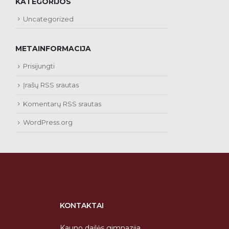
KATEGORIJOS
Uncategorized
METAINFORMACIJA
Prisijungti
Įrašų RSS srautas
Komentarų RSS srautas
WordPress.org
KONTAKTAI
Kauno dailės gimnazija