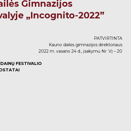
ailės Gimnazijos
alyje „Incognito-2022”
PATVIRTINTA
Kauno dailės gimnazijos direktoriaus
2022 m. vasario 24 d., įsakymu Nr. VĮ – 20
 DAINŲ FESTIVALIO
UOSTATAI