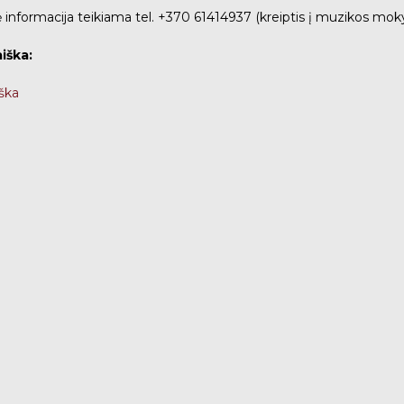
 informacija teikiama tel. +370 61414937 (kreiptis į muzikos mo
iška:
ška