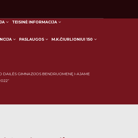
JA
TEISINĖ INFORMACIJA
NCIJA
PASLAUGOS
M.K.ČIURLIONIUI 150
HOME
BLOG
UNCATEGORIZED
NO DAILĖS GIMNAZIJOS BENDRUOMENĘ I-AJAME
2022”