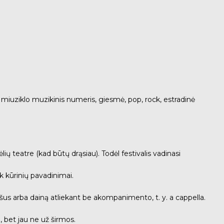
os, miuziklo muzikinis numeris, giesmė, pop, rock, estradinė
ių teatre (kad būtų drąsiau). Todėl festivalis vadinasi
 kūrinių pavadinimai.
šus arba dainą atliekant be akompanimento, t. y. a cappella.
, bet jau ne už širmos.