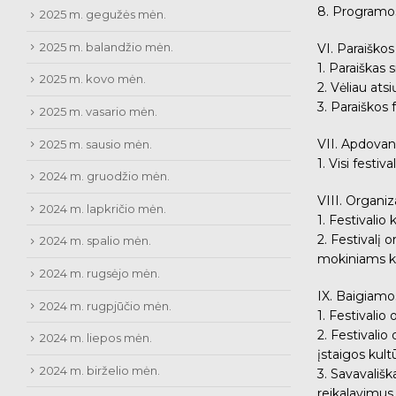
8. Programos
2025 m. gegužės mėn.
2025 m. balandžio mėn.
VI. Paraiškos
1. Paraiškas 
2025 m. kovo mėn.
2. Vėliau ats
3. Paraiškos
2025 m. vasario mėn.
VII. Apdovan
2025 m. sausio mėn.
1. Visi festi
2024 m. gruodžio mėn.
VIII. Organiza
2024 m. lapkričio mėn.
1. Festivalio
2. Festivalį
2024 m. spalio mėn.
mokiniams ku
2024 m. rugsėjo mėn.
IX. Baigiamo
2024 m. rugpjūčio mėn.
1. Festivalio
2. Festivali
2024 m. liepos mėn.
įstaigos kult
2024 m. birželio mėn.
3. Savavališk
reikalavimus.