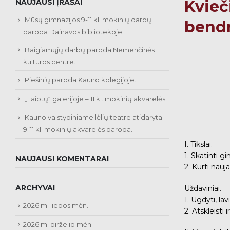
Kvieč
NAUJAUSI ĮRAŠAI
Mūsų gimnazijos 9-11 kl. mokinių darbų
bendr
paroda Dainavos bibliotekoje.
Baigiamųjų darbų paroda Nemenčinės
kultūros centre.
Piešinių paroda Kauno kolegijoje.
„Laiptų“ galerijoje – 11 kl. mokinių akvarelės.
Kauno valstybiniame lėlių teatre atidaryta
9-11 kl. mokinių akvarelės paroda.
I. Tikslai.
1. Skatinti g
NAUJAUSI KOMENTARAI
2. Kurti nauj
ARCHYVAI
Uždaviniai.
1. Ugdyti, la
2026 m. liepos mėn.
2. Atskleisti
2026 m. birželio mėn.