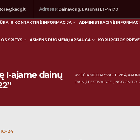
Adresas:
tore@kadg.lt
Dainavos g. 1, Kaunas LT-44170
ŪRA IR KONTAKTINĖ INFORMACIJA
ADMINISTRACINĖ INFORMACI
LOS SRITYS
ASMENS DUOMENŲ APSAUGA
KORUPCIJOS PREVE
 Kauno Dailės
 I-ajame dainų
KVIEČIAME DALYVAUTI VISĄ KAU
DAINŲ FESTIVALYJE „INCOGNITO-
22”
IO-24