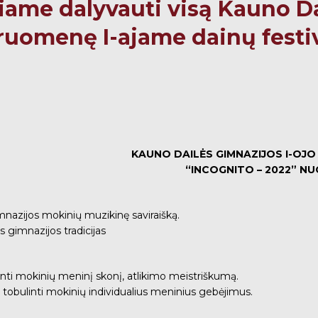
iame dalyvauti visą Kauno D
uomenę I-ajame dainų festiv
KAUNO DAILĖS GIMNAZIJOS I-OJO
“INCOGNITO – 2022” N
imnazijos mokinių muzikinę saviraišką.
as gimnazijos tradicijas
vinti mokinių meninį skonį, atlikimo meistriškumą.
 ir tobulinti mokinių individualius meninius gebėjimus.