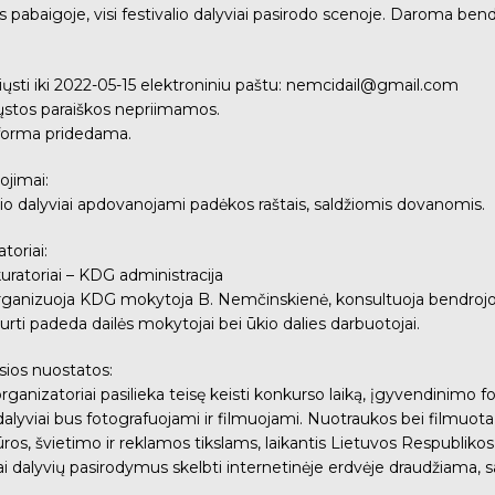
 pabaigoje, visi festivalio dalyviai pasirodo scenoje. Daroma ben
siųsti iki 2022-05-15 elektroniniu paštu: nemcidail@gmail.com
iųstos paraiškos nepriimamos.
 forma pridedama.
ojimai:
valio dalyviai apdovanojami padėkos raštais, saldžiomis dovanomis.
toriai:
 kuratoriai – KDG administracija
 organizuoja KDG mokytoja B. Nemčinskienė, konsultuoja bendrojo
rti padeda dailės mokytojai bei ūkio dalies darbuotojai.
sios nuostatos:
 organizatoriai pasilieka teisę keisti konkurso laiką, įgyvendinimo fo
o dalyviai bus fotografuojami ir filmuojami. Nuotraukos bei film
ūros, švietimo ir reklamos tikslams, laikantis Lietuvos Respublikos c
ai dalyvių pasirodymus skelbti internetinėje erdvėje draudžiama, sa