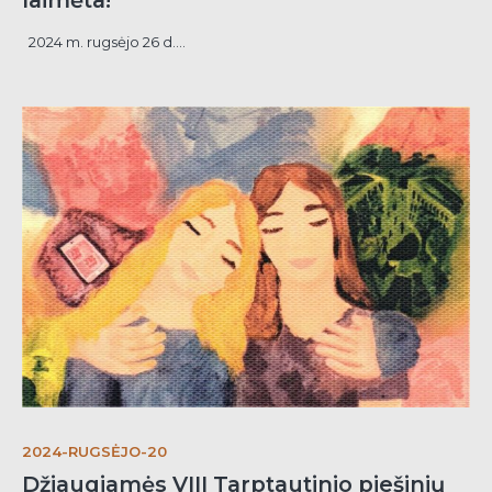
laimėta!
2024 m. rugsėjo 26 d....
2024-RUGSĖJO-20
Džiaugiamės VIII Tarptautinio piešinių