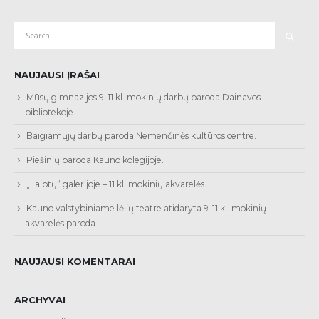
NAUJAUSI ĮRAŠAI
Mūsų gimnazijos 9-11 kl. mokinių darbų paroda Dainavos
bibliotekoje.
Baigiamųjų darbų paroda Nemenčinės kultūros centre.
Piešinių paroda Kauno kolegijoje.
„Laiptų“ galerijoje – 11 kl. mokinių akvarelės.
Kauno valstybiniame lėlių teatre atidaryta 9-11 kl. mokinių
akvarelės paroda.
NAUJAUSI KOMENTARAI
ARCHYVAI