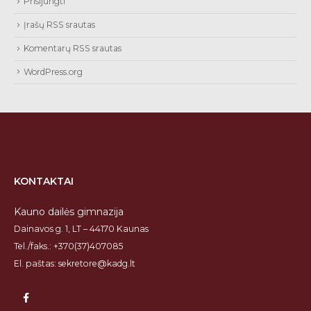
Prisijungti
Įrašų RSS srautas
Komentarų RSS srautas
WordPress.org
KONTAKTAI
Kauno dailės gimnazija
Dainavos g. 1, LT – 44170 Kaunas
Tel./faks.: +370(37)407085
El. paštas: sekretore@kadg.lt