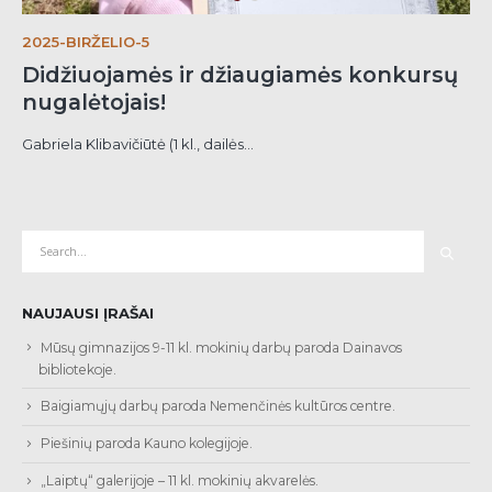
2025-BIRŽELIO-5
Didžiuojamės ir džiaugiamės konkursų
nugalėtojais!
Gabriela Klibavičiūtė (1 kl., dailės...
NAUJAUSI ĮRAŠAI
Mūsų gimnazijos 9-11 kl. mokinių darbų paroda Dainavos
bibliotekoje.
Baigiamųjų darbų paroda Nemenčinės kultūros centre.
Piešinių paroda Kauno kolegijoje.
„Laiptų“ galerijoje – 11 kl. mokinių akvarelės.