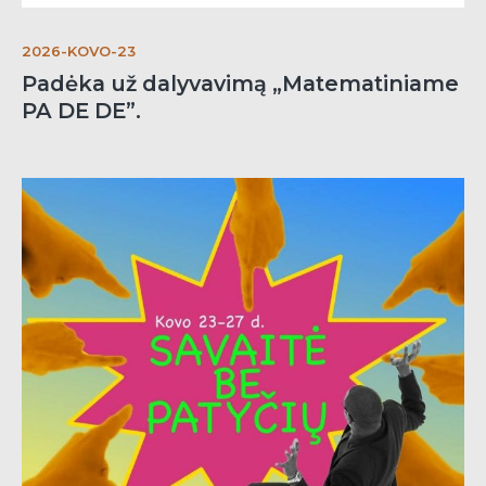
KONTAKTAI
2026-KOVO-23
Kauno dailės gimnazija
Padėka už dalyvavimą „Matematiniame
Dainavos g. 1, LT – 44170 Kaunas
PA DE DE”.
Tel./faks.: +370(37)407085
El. paštas: sekretore@kadg.lt
KDG © 2021
Visos teisės saugomos.