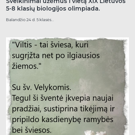
Sveikinimai užėmus I vietą XIX Lietuvos
5-8 klasių biologijos olimpiada.
Balandžio 24 d. 5 klasės...