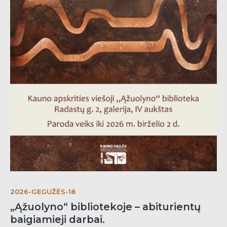
2026-GEGUŽĖS-18
„Ąžuolyno“ bibliotekoje – abiturientų
baigiamieji darbai.