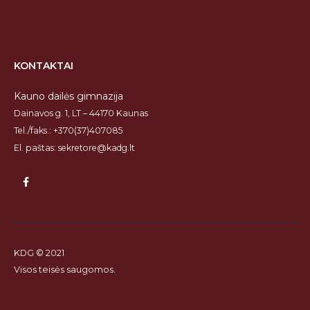
KONTAKTAI
Kauno dailės gimnazija
Dainavos g. 1, LT – 44170 Kaunas
Tel./faks.: +370(37)407085
El. paštas: sekretore@kadg.lt
KDG © 2021
Visos teisės saugomos.