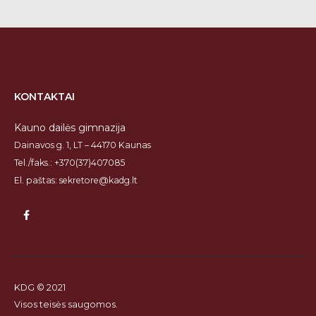
KONTAKTAI
Kauno dailės gimnazija
Dainavos g. 1, LT – 44170 Kaunas
Tel./faks.: +370(37)407085
El. paštas: sekretore@kadg.lt
KDG © 2021
Visos teisės saugomos.