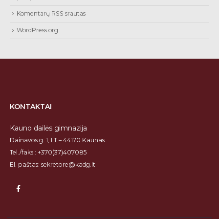
Komentarų RSS srautas
WordPress.org
KONTAKTAI
Kauno dailės gimnazija
Dainavos g. 1, LT – 44170 Kaunas
Tel./faks.: +370(37)407085
El. paštas: sekretore@kadg.lt