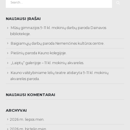
NAUJAUSI ĮRAŠAI
Mūsų gimnazijos 9-11 kl. mokinių darbų paroda Dainavos
bibliotekoje.
Baigiamųjų darbų paroda Nemenčinės kultūros centre.
Piešinių paroda Kauno kolegijoje.
„Laiptų“ galerijoje – 11 kl. mokinių akvarelės.
Kauno valstybiniame lėlių teatre atidaryta 9-11 kl. mokinių
akvarelės paroda.
NAUJAUSI KOMENTARAI
ARCHYVAI
2026 m. liepos mėn.
2026 m. birželio mėn.