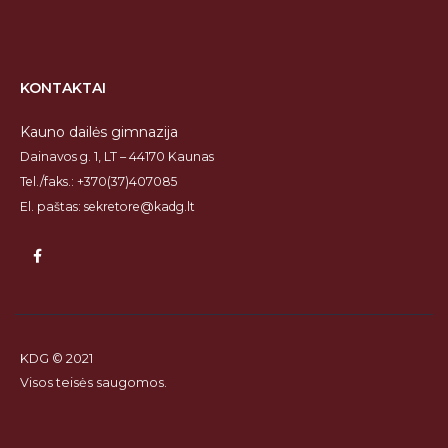
KONTAKTAI
Kauno dailės gimnazija
Dainavos g. 1, LT – 44170 Kaunas
Tel./faks.: +370(37)407085
El. paštas: sekretore@kadg.lt
KDG © 2021
Visos teisės saugomos.