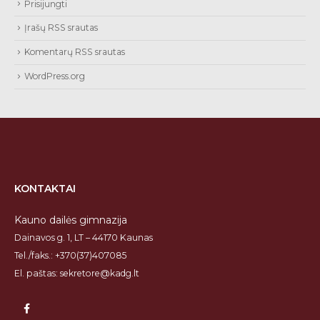
Prisijungti
Įrašų RSS srautas
Komentarų RSS srautas
WordPress.org
KONTAKTAI
Kauno dailės gimnazija
Dainavos g. 1, LT – 44170 Kaunas
Tel./faks.: +370(37)407085
El. paštas: sekretore@kadg.lt