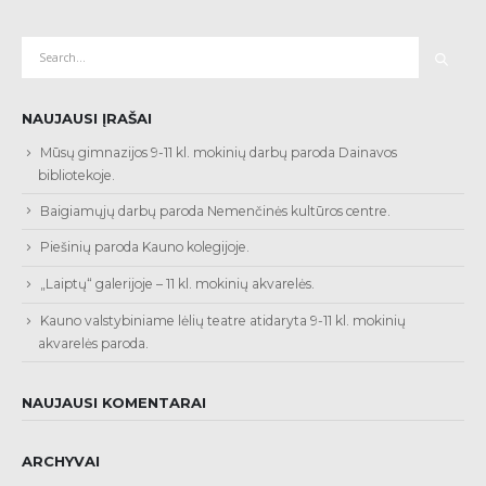
NAUJAUSI ĮRAŠAI
Mūsų gimnazijos 9-11 kl. mokinių darbų paroda Dainavos
bibliotekoje.
Baigiamųjų darbų paroda Nemenčinės kultūros centre.
Piešinių paroda Kauno kolegijoje.
„Laiptų“ galerijoje – 11 kl. mokinių akvarelės.
Kauno valstybiniame lėlių teatre atidaryta 9-11 kl. mokinių
akvarelės paroda.
NAUJAUSI KOMENTARAI
ARCHYVAI