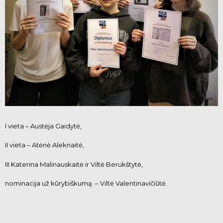
I vieta – Austėja Gaidytė,
II vieta – Atėnė Aleknaitė,
III Katerina Malinauskaitė ir Viltė Berukštytė,
nominacija už kūrybiškumą – Viltė Valentinavičiūtė.