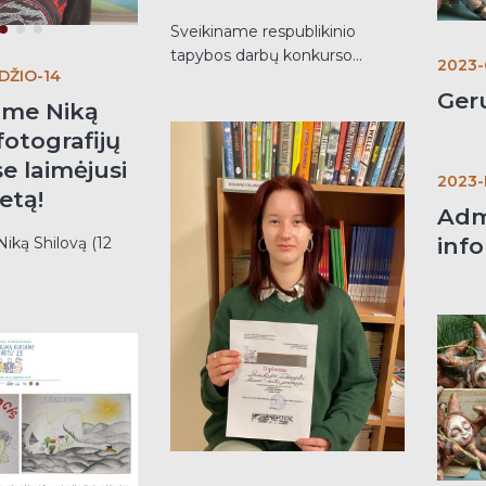
Sveikiname respublikinio
tapybos darbų konkurso...
2023
DŽIO-14
Ger
ame Niką
fotografijų
e laimėjusi
2023-
ietą!
Adm
info
iką Shilovą (12