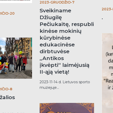
2023-GRUODŽIO-7
2023-
Sveikiname
IČIO-20
Džiugilę
.
Pečiukaitę, respubli
kinėse mokinių
kūrybinėse
edukacinėse
dirbtuvėse
„Antikos
įkvėpti“ laimėjusią
II-ąją vietą!
2023-11-14 d. Lietuvos sporto
muziejuje...
IČIO-8
žalios