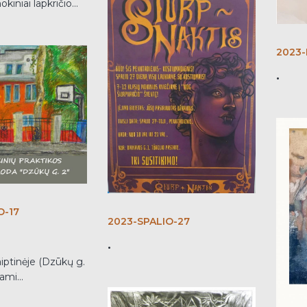
okiniai lapkričio...
2023-
.
O-17
2023-SPALIO-27
.
iptinėje (Dzūkų g.
mi...