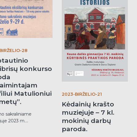
BIRŽELIO-28
ptautinio
librisų konkurso
oda
laimintajam
iliui Matulioniui
2023-BIRŽELIO-21
 metų”.
Kėdainių krašto
muziejuje – 7 kl.
no sakraliniame
mokinių darbų
uje 2023 m....
paroda.