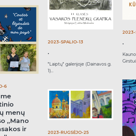
2023-
.
2023-SPALIO-13
.
Kauno 
Girstuč
"Laiptų" galerijoje (Dainavos g.
1)...
O-6
ame
inio
ųjų menų
so „Mano
asakos ir
2023-RUGSĖJO-25