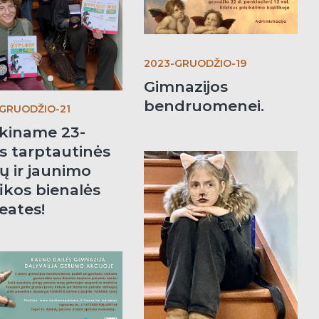
2023-GRUODŽIO-19
Gimnazijos
bendruomenei.
-GRUODŽIO-21
ikiname 23-
s tarptautinės
ų ir jaunimo
ikos bienalės
eates!