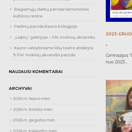
Baigiamųjų darbų paroda Nemenčinės
kultūros centre.
Piešinių paroda Kauno kolegijoje.
2023-GRUO
„Laiptų“ galerijoje – 11 kl. mokinių akvarelės.
.
Kauno valstybiniame lėlių teatre atidaryta
9-11 kl. mokinių akvarelės paroda.
Gimnazijos "L
nuo 2023...
NAUJAUSI KOMENTARAI
ARCHYVAI
2026 m. liepos mėn.
2026 m. birželio mėn.
2026 m. gegužės mėn.
2026 m. balandžio mėn.