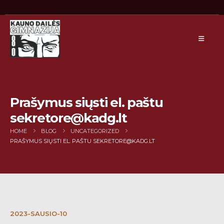
Prašymus siųsti el. paštu
sekretore@kadg.lt
HOME
BLOG
UNCATEGORIZED
PRAŠYMUS SIŲSTI EL. PAŠTU SEKRETORE@KADG.LT
2023-SAUSIO-10