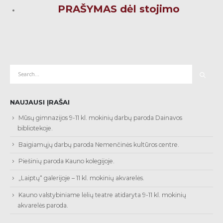
PRAŠYMAS dėl stojimo
NAUJAUSI ĮRAŠAI
Mūsų gimnazijos 9-11 kl. mokinių darbų paroda Dainavos
bibliotekoje.
Baigiamųjų darbų paroda Nemenčinės kultūros centre.
Piešinių paroda Kauno kolegijoje.
„Laiptų“ galerijoje – 11 kl. mokinių akvarelės.
Kauno valstybiniame lėlių teatre atidaryta 9-11 kl. mokinių
akvarelės paroda.