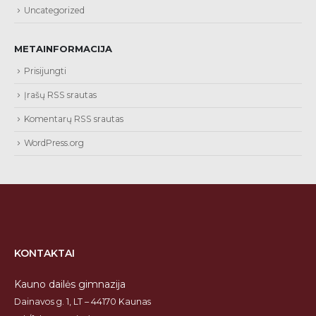
Uncategorized
METAINFORMACIJA
Prisijungti
Įrašų RSS srautas
Komentarų RSS srautas
WordPress.org
KONTAKTAI
Kauno dailės gimnazija
Dainavos g. 1, LT – 44170 Kaunas