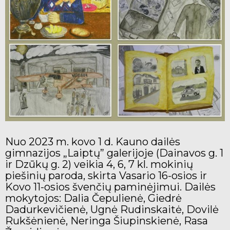
Nuo 2023 m. kovo 1 d. Kauno dailės
gimnazijos „Laiptų” galerijoje (Dainavos g. 1
ir Dzūkų g. 2) veikia 4, 6, 7 kl. mokinių
piešinių paroda, skirta Vasario 16-osios ir
Kovo 11-osios švenčių paminėjimui. Dailės
mokytojos: Dalia Čepulienė, Giedrė
Dadurkevičienė, Ugnė Rudinskaitė, Dovilė
Rukšėnienė, Neringa Šiupinskienė, Rasa