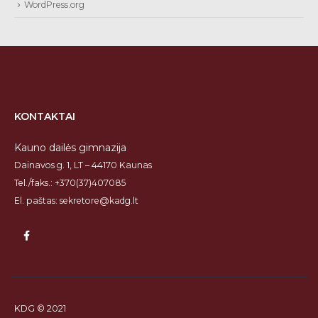
WordPress.org
KONTAKTAI
Kauno dailės gimnazija
Dainavos g. 1, LT – 44170 Kaunas
Tel./faks.: +370(37)407085
El. paštas: sekretore@kadg.lt
KDG © 2021