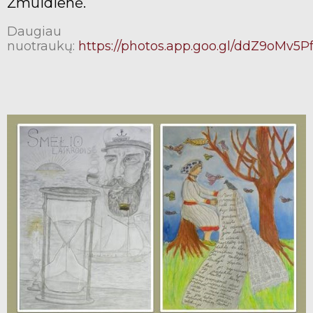
Žmuidienė.
Daugiau
nuotraukų:
https://photos.app.goo.gl/ddZ9oMv5P