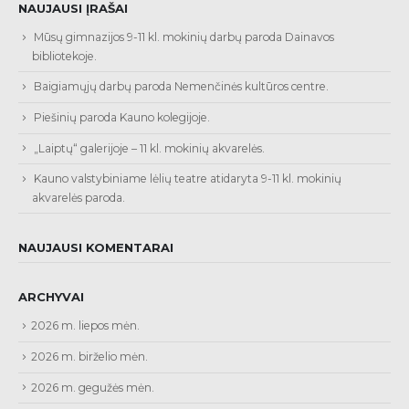
NAUJAUSI ĮRAŠAI
Mūsų gimnazijos 9-11 kl. mokinių darbų paroda Dainavos
bibliotekoje.
Baigiamųjų darbų paroda Nemenčinės kultūros centre.
Piešinių paroda Kauno kolegijoje.
„Laiptų“ galerijoje – 11 kl. mokinių akvarelės.
Kauno valstybiniame lėlių teatre atidaryta 9-11 kl. mokinių
akvarelės paroda.
NAUJAUSI KOMENTARAI
ARCHYVAI
2026 m. liepos mėn.
2026 m. birželio mėn.
2026 m. gegužės mėn.