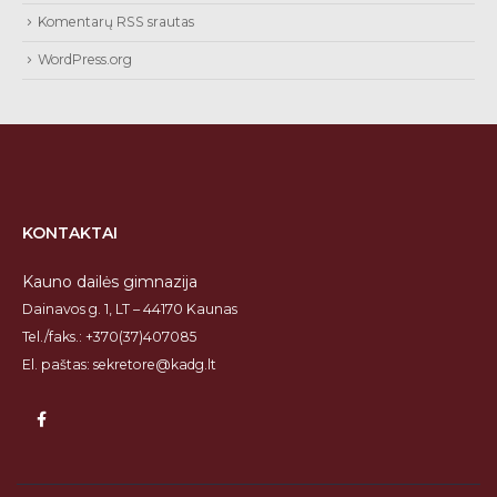
Komentarų RSS srautas
WordPress.org
KONTAKTAI
Kauno dailės gimnazija
Dainavos g. 1, LT – 44170 Kaunas
Tel./faks.: +370(37)407085
El. paštas: sekretore@kadg.lt