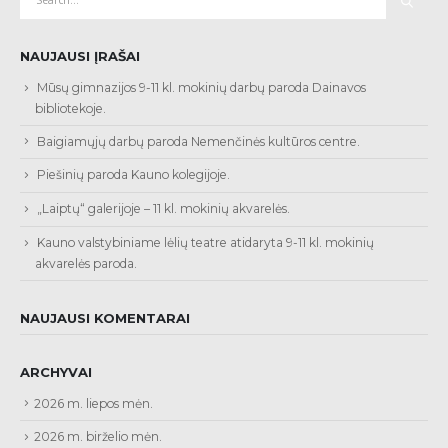
NAUJAUSI ĮRAŠAI
Mūsų gimnazijos 9-11 kl. mokinių darbų paroda Dainavos
bibliotekoje.
Baigiamųjų darbų paroda Nemenčinės kultūros centre.
Piešinių paroda Kauno kolegijoje.
„Laiptų“ galerijoje – 11 kl. mokinių akvarelės.
Kauno valstybiniame lėlių teatre atidaryta 9-11 kl. mokinių
akvarelės paroda.
NAUJAUSI KOMENTARAI
ARCHYVAI
2026 m. liepos mėn.
2026 m. birželio mėn.