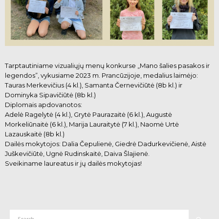
Tarptautiniame vizualiųjų menų konkurse „Mano šalies pasakos ir
legendos”, vykusiame 2023 m. Prancūzijoje, medalius laimėjo:
Tauras Merkevičius (4 kl.), Samanta Černevičiūtė (8b kl.) ir
Dominyka Sipavičiūtė (8b kl.)
Diplomais apdovanotos:
Adelė Ragelytė (4 kl.), Grytė Paurazaitė (6 kl.), Augustė
Morkeliūnaitė (6 kl.), Marija Lauraitytė (7 kl.), Naomė Urtė
Lazauskaitė (8b kl.)
Dailės mokytojos: Dalia Čepulienė, Giedrė Dadurkevičienė, Aistė
Juškevičiūtė, Ugnė Rudinskaitė, Daiva Šlajienė.
Sveikiname laureatus ir jų dailės mokytojas!