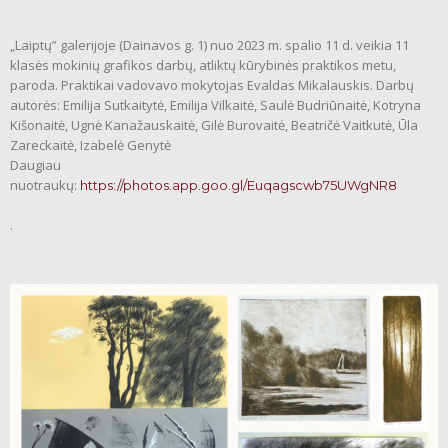
„Laiptų” galerijoje (Dainavos g. 1) nuo 2023 m. spalio 11 d. veikia 11
klasės mokinių grafikos darbų, atliktų kūrybinės praktikos metu,
paroda. Praktikai vadovavo mokytojas Evaldas Mikalauskis. Darbų
autorės: Emilija Sutkaitytė, Emilija Vilkaitė, Saulė Budriūnaitė, Kotryna
Kišonaitė, Ugnė Kanažauskaitė, Gilė Burovaitė, Beatričė Vaitkutė, Ūla
Zareckaitė, Izabelė Genytė
Daugiau
nuotraukų:
https://photos.app.goo.gl/Euqagscwb75UWgNR8
.