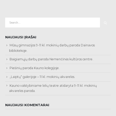
NAUJAUSI ĮRAŠAI
Mūsų gimnazijos 9-11 kl. mokinių darbų paroda Dainavos
bibliotekoje.
Baigiamųjų darbų paroda Nemenčinės kultūros centre.
Piešinių paroda Kauno kolegijoje.
„Laiptų“ galerijoje – 11 kl. mokinių akvarelės.
Kauno valstybiniame lėlių teatre atidaryta 9-11 kl. mokinių
akvarelės paroda.
NAUJAUSI KOMENTARAI