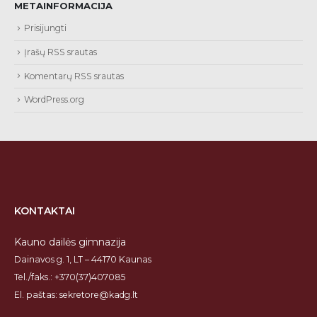
METAINFORMACIJA
Prisijungti
Įrašų RSS srautas
Komentarų RSS srautas
WordPress.org
KONTAKTAI
Kauno dailės gimnazija
Dainavos g. 1, LT – 44170 Kaunas
Tel./faks.: +370(37)407085
El. paštas: sekretore@kadg.lt