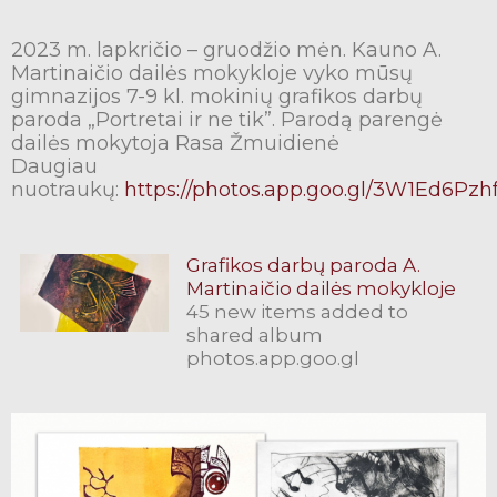
2023 m. lapkričio – gruodžio mėn. Kauno A.
Martinaičio dailės mokykloje vyko mūsų
gimnazijos 7-9 kl. mokinių grafikos darbų
paroda „Portretai ir ne tik”. Parodą parengė
dailės mokytoja Rasa Žmuidienė
Daugiau
nuotraukų:
https://photos.app.goo.gl/3W1Ed6P
Grafikos darbų paroda A.
Martinaičio dailės mokykloje
45 new items added to
shared album
photos.app.goo.gl