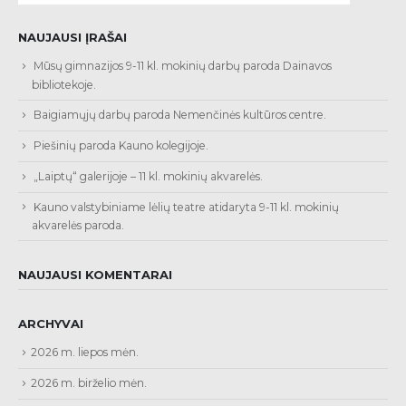
NAUJAUSI ĮRAŠAI
Mūsų gimnazijos 9-11 kl. mokinių darbų paroda Dainavos
bibliotekoje.
Baigiamųjų darbų paroda Nemenčinės kultūros centre.
Piešinių paroda Kauno kolegijoje.
„Laiptų“ galerijoje – 11 kl. mokinių akvarelės.
Kauno valstybiniame lėlių teatre atidaryta 9-11 kl. mokinių
akvarelės paroda.
NAUJAUSI KOMENTARAI
ARCHYVAI
2026 m. liepos mėn.
2026 m. birželio mėn.