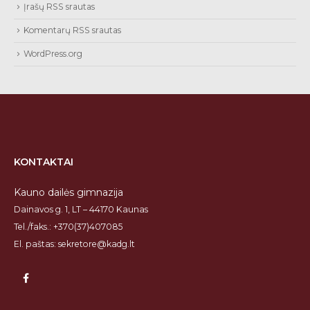
Įrašų RSS srautas
Komentarų RSS srautas
WordPress.org
KONTAKTAI
Kauno dailės gimnazija
Dainavos g. 1, LT – 44170 Kaunas
Tel./faks.: +370(37)407085
El. paštas: sekretore@kadg.lt