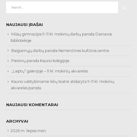
NAUJAUSI ĮRAŠAI
Mūsų gimnazijos 9-11 kl. mokinių darbų paroda Dainavos
bibliotekoje.
Baigiamųjų darbų paroda Nemenčinės kultūros centre.
Piešinių paroda Kauno kolegijoje.
„Laiptų“ galerijoje – 11 kl. mokinių akvarelės.
Kauno valstybiniame lėlių teatre atidaryta 9-11 kl. mokinių
akvarelės paroda.
NAUJAUSI KOMENTARAI
ARCHYVAI
2026 m. liepos mėn.