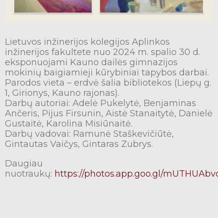
Lietuvos inžinerijos kolegijos Aplinkos
inžinerijos fakultete nuo 2024 m. spalio 30 d.
eksponuojami Kauno dailės gimnazijos
mokinių baigiamieji kūrybiniai tapybos darbai.
Parodos vieta – erdvė šalia bibliotekos (Liepų g.
1, Girionys, Kauno rajonas).
Darbų autoriai: Adelė Pukelytė, Benjaminas
Ančeris, Pijus Firsunin, Aistė Stanaitytė, Danielė
Gustaitė, Karolina Misiūnaitė.
Darbų vadovai: Ramunė Staškevičiūtė,
Gintautas Vaičys, Gintaras Zubrys.
Daugiau
nuotraukų:
https://photos.app.goo.gl/mUTHUAbv