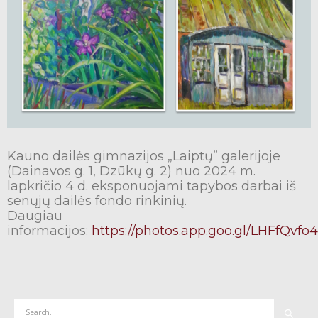
Kauno dailės gimnazijos „Laiptų” galerijoje
(Dainavos g. 1, Dzūkų g. 2) nuo 2024 m.
lapkričio 4 d. eksponuojami tapybos darbai iš
senųjų dailės fondo rinkinių.
Daugiau
informacijos:
https://photos.app.goo.gl/LHFfQv