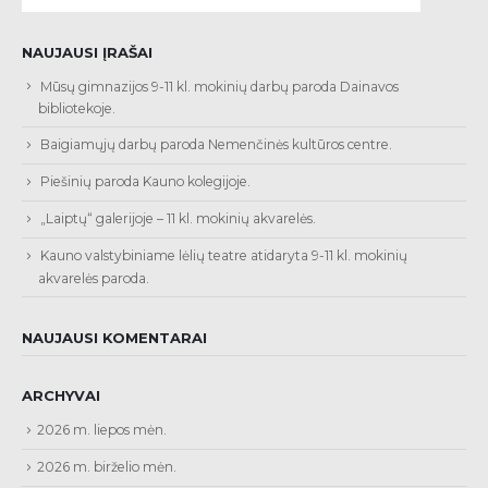
NAUJAUSI ĮRAŠAI
Mūsų gimnazijos 9-11 kl. mokinių darbų paroda Dainavos
bibliotekoje.
Baigiamųjų darbų paroda Nemenčinės kultūros centre.
Piešinių paroda Kauno kolegijoje.
„Laiptų“ galerijoje – 11 kl. mokinių akvarelės.
Kauno valstybiniame lėlių teatre atidaryta 9-11 kl. mokinių
akvarelės paroda.
NAUJAUSI KOMENTARAI
ARCHYVAI
2026 m. liepos mėn.
2026 m. birželio mėn.