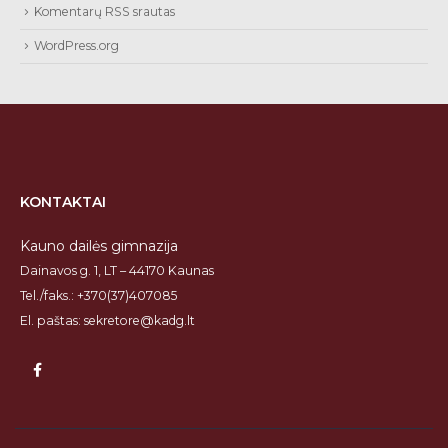
Komentarų RSS srautas
WordPress.org
KONTAKTAI
Kauno dailės gimnazija
Dainavos g. 1, LT – 44170 Kaunas
Tel./faks.: +370(37)407085
El. paštas: sekretore@kadg.lt