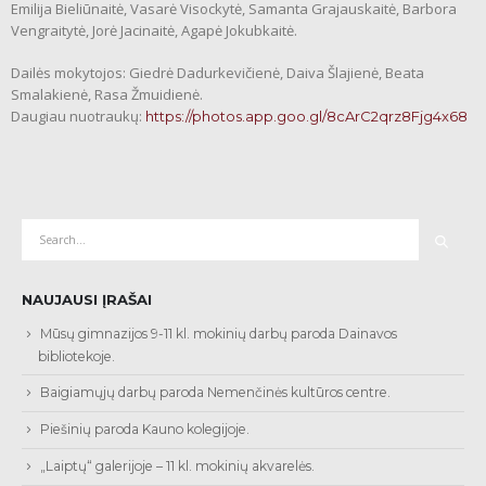
Emilija Bieliūnaitė, Vasarė Visockytė, Samanta Grajauskaitė, Barbora
Vengraitytė, Jorė Jacinaitė, Agapė Jokubkaitė.
Dailės mokytojos: Giedrė Dadurkevičienė, Daiva Šlajienė, Beata
Smalakienė, Rasa Žmuidienė.
Daugiau nuotraukų:
https://photos.app.goo.gl/8cArC2qrz8Fjg4x68
NAUJAUSI ĮRAŠAI
Mūsų gimnazijos 9-11 kl. mokinių darbų paroda Dainavos
bibliotekoje.
Baigiamųjų darbų paroda Nemenčinės kultūros centre.
Piešinių paroda Kauno kolegijoje.
„Laiptų“ galerijoje – 11 kl. mokinių akvarelės.