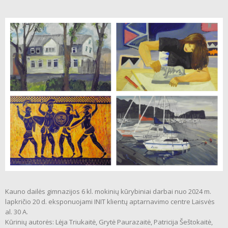
Kauno dailės gimnazijos 6 kl. mokinių kūrybiniai darbai nuo 2024 m.
lapkričio 20 d. eksponuojami INIT klientų aptarnavimo centre Laisvės
al. 30 A.
Kūrinių autorės: Lėja Triukaitė, Grytė Paurazaitė, Patricija Šeštokaitė,