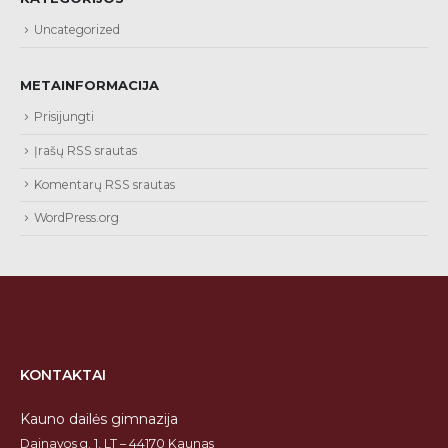
Uncategorized
METAINFORMACIJA
Prisijungti
Įrašų RSS srautas
Komentarų RSS srautas
WordPress.org
KONTAKTAI
Kauno dailės gimnazija
Dainavos g. 1, LT – 44170 Kaunas