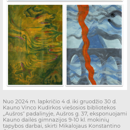
Nuo 2024 m. lapkričio 4 d. iki gruodžio 30 d.
Kauno Vinco Kudirkos viešosios bibliotekos
„Aušros“ padalinyje, Aušros g. 37, eksponuojami
Kauno dailės gimnazijos 9-10 kl. mokinių
tapybos darbai, skirti Mikalojaus Konstantino