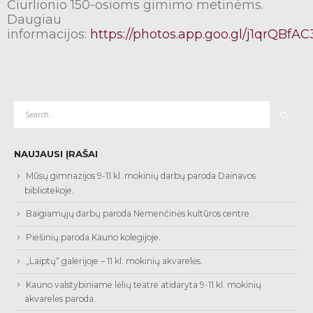
Čiurlionio 150-osioms gimimo metinėms.
Daugiau
informacijos:
https://photos.app.goo.gl/j1qrQBfA
NAUJAUSI ĮRAŠAI
Mūsų gimnazijos 9-11 kl. mokinių darbų paroda Dainavos
bibliotekoje.
Baigiamųjų darbų paroda Nemenčinės kultūros centre.
Piešinių paroda Kauno kolegijoje.
„Laiptų“ galerijoje – 11 kl. mokinių akvarelės.
Kauno valstybiniame lėlių teatre atidaryta 9-11 kl. mokinių
akvarelės paroda.