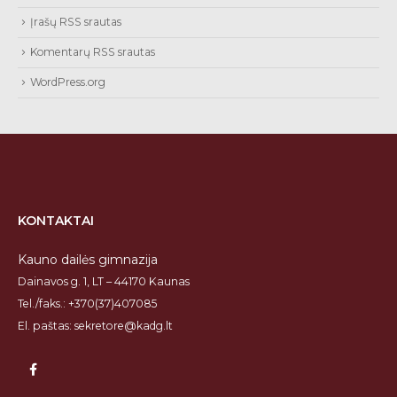
Įrašų RSS srautas
Komentarų RSS srautas
WordPress.org
KONTAKTAI
Kauno dailės gimnazija
Dainavos g. 1, LT – 44170 Kaunas
Tel./faks.: +370(37)407085
El. paštas: sekretore@kadg.lt