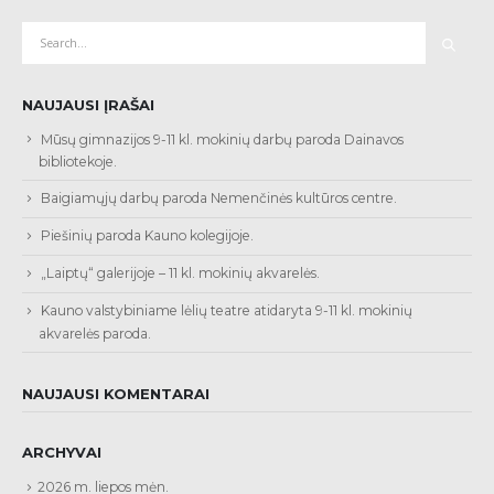
NAUJAUSI ĮRAŠAI
Mūsų gimnazijos 9-11 kl. mokinių darbų paroda Dainavos
bibliotekoje.
Baigiamųjų darbų paroda Nemenčinės kultūros centre.
Piešinių paroda Kauno kolegijoje.
„Laiptų“ galerijoje – 11 kl. mokinių akvarelės.
Kauno valstybiniame lėlių teatre atidaryta 9-11 kl. mokinių
akvarelės paroda.
NAUJAUSI KOMENTARAI
ARCHYVAI
2026 m. liepos mėn.