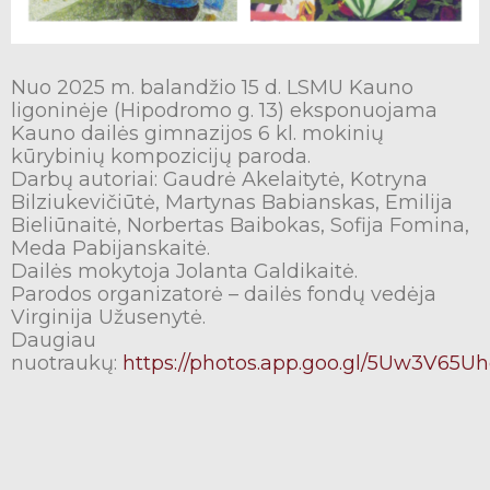
Nuo 2025 m. balandžio 15 d. LSMU Kauno
ligoninėje (Hipodromo g. 13) eksponuojama
Kauno dailės gimnazijos 6 kl. mokinių
kūrybinių kompozicijų paroda.
Darbų autoriai: Gaudrė Akelaitytė, Kotryna
Bilziukevičiūtė, Martynas Babianskas, Emilija
Bieliūnaitė, Norbertas Baibokas, Sofija Fomina,
Meda Pabijanskaitė.
Dailės mokytoja Jolanta Galdikaitė.
Parodos organizatorė – dailės fondų vedėja
Virginija Užusenytė.
Daugiau
nuotraukų:
https://photos.app.goo.gl/5Uw3V65U