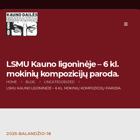
LSMU Kauno ligoninėje – 6 kl.
mokinių kompozicijų paroda.
HOME
BLOG
UNCATEGORIZED
LSMU KAUNO LIGONINĖJE – 6 KL. MOKINIŲ KOMPOZICIJŲ PARODA.
2025-BALANDŽIO-18