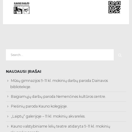
NAUJAUSI ĮRAŠAI
Mūsų gimnazijos 9-11 kl. mokinių darbų paroda Dainavos
bibliotekoje.
Baigiamųjų darbų paroda Nemenčinės kultūros centre.
Piešinių paroda Kauno kolegijoje.
„Laiptų“ galerijoje – 11 kl. mokinių akvarelės.
Kauno valstybiniame lėlių teatre atidaryta 9-11 kl. mokinių